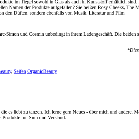
odukte im Tiegel sowohl in Glas als auch in Kunststoff erhältlich sind
ie tollen Namen der Produkte aufgefallen? Sie heißen Rosy Cheeks, Th
 den Düften, sondern ebenfalls von Musik, Literatur und Film.
arc-Simon und Cosmin unbedingt in ihrem Ladengeschäft. Die beiden si
*Dies
Beauty
,
Seifen
OrganicBeauty
ie es liebt zu tanzen. Ich lerne gern Neues - über mich und andere. 
e Produkte mit Sinn und Verstand.