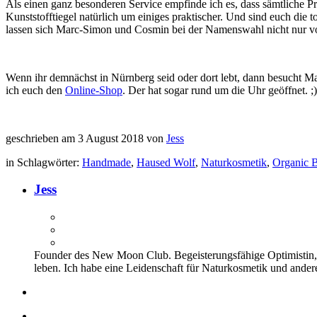
Als einen ganz besonderen Service empfinde ich es, dass sämtliche Pr
Kunststofftiegel natürlich um einiges praktischer. Und sind euch d
lassen sich Marc-Simon und Cosmin bei der Namenswahl nicht nur von
Wenn ihr demnächst in Nürnberg seid oder dort lebt, dann besucht M
ich euch den
Online-Shop
. Der hat sogar rund um die Uhr geöffnet. ;)
geschrieben am 3 August 2018 von
Jess
in Schlagwörter:
Handmade
,
Haused Wolf
,
Naturkosmetik
,
Organic 
Jess
Founder des New Moon Club. Begeisterungsfähige Optimistin, d
leben. Ich habe eine Leidenschaft für Naturkosmetik und ander