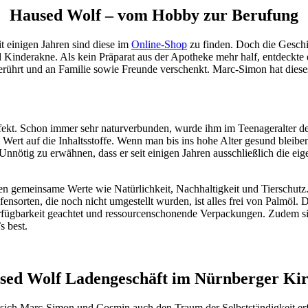
Haused Wolf – vom Hobby zur Berufung
eit einigen Jahren sind diese im
Online-Shop
zu finden. Doch die Geschic
nd Kinderakne. Als kein Präparat aus der Apotheke mehr half, entdeckte
erührt und an Familie sowie Freunde verschenkt. Marc-Simon hat dieses
t. Schon immer sehr naturverbunden, wurde ihm im Teenageralter der T
 Wert auf die Inhaltsstoffe. Wenn man bis ins hohe Alter gesund bleib
 Unnötig zu erwähnen, dass er seit einigen Jahren ausschließlich die 
len gemeinsame Werte wie Natürlichkeit, Nachhaltigkeit und Tierschutz. 
ensorten, die noch nicht umgestellt wurden, ist alles frei von Palmöl.
rfügbarkeit geachtet und ressourcenschonende Verpackungen. Zudem sin
s best.
sed Wolf Ladengeschäft im Nürnberger Ki
ich Marc-Simon und Cosmin auch den Traum der Selbstständigkeit erf