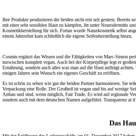
Ihre Produkte produzieren die beiden nicht erst seit gestern. Bereits s
mit einer sehr sensiblen Haut zu kämpfen, litt unter Neurodermitis u
Kosmetikherstellung für sich. Fortan wurde Naturkosmetik selbst ang
einem Jahrzehnt kam schließlich die eigene Seifenherstellung hinzu.
Cosmin ergänzt das Wissen und die Fähigkeiten von Marc-Simon perfek
inzwischen komplett vegan. Auch bei der Körperpflege legt er großen
Ernährung, sondern auch alles was man auf die Haut aufträgt achten.
einigen Jahren sein Wunsch ein eigenes Geschäft zu eröffnen.
Es ist schön zu sehen wie gut die beiden Partner harmonieren. Sie tei
Verpackung eine Rolle. Der Großteil ist vegan und bis auf wenige Seif
Anbau und sind, wenn möglich, Fair Trade. Es wird auf regionale Ve
sondern auch mit dem deutschen Namen aufgeführt. Transparenz at it’
Das Hau
Mit der Eröffnung des Ladengeschäfts am 01. Dezember 2017 haben s