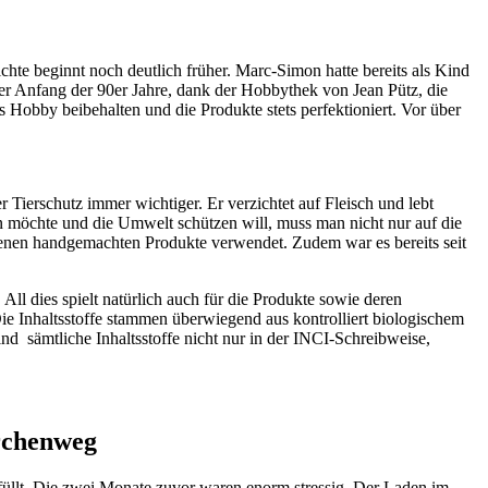
hte beginnt noch deutlich früher. Marc-Simon hatte bereits als Kind
 er Anfang der 90er Jahre, dank der Hobbythek von Jean Pütz, die
 Hobby beibehalten und die Produkte stets perfektioniert. Vor über
ierschutz immer wichtiger. Er verzichtet auf Fleisch und lebt
en möchte und die Umwelt schützen will, muss man nicht nur auf die
eigenen handgemachten Produkte verwendet. Zudem war es bereits seit
All dies spielt natürlich auch für die Produkte sowie deren
 Die Inhaltsstoffe stammen überwiegend aus kontrolliert biologischem
d sämtliche Inhaltsstoffe nicht nur in der INCI-Schreibweise,
rchenweg
üllt. Die zwei Monate zuvor waren enorm stressig. Der Laden im