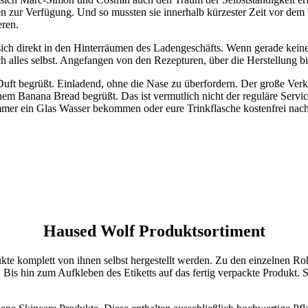
en zur Verfügung. Und so mussten sie innerhalb kürzester Zeit vor dem
eren.
t sich direkt in den Hinterräumen des Ladengeschäfts. Wenn gerade kei
alles selbst. Angefangen von den Rezepturen, über die Herstellung bi
ft begrüßt. Einladend, ohne die Nase zu überfordern. Der große Verka
m Banana Bread begrüßt. Das ist vermutlich nicht der reguläre Service,
immer ein Glas Wasser bekommen oder eure Trinkflasche kostenfrei nach
Haused Wolf Produktsortiment
ukte komplett von ihnen selbst hergestellt werden. Zu den einzelnen 
. Bis hin zum Aufkleben des Etiketts auf das fertig verpackte Produkt