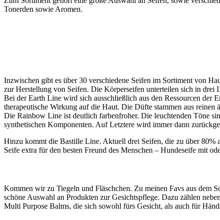
Zum Sortiment gehört eine große Auswahl an Seifen, sowie verschiede
Tonerden sowie Aromen.
Inzwischen gibt es über 30 verschiedene Seifen im Sortiment von Hau
zur Herstellung von Seifen. Die Körperseifen unterteilen sich in drei 
Bei der Earth Line wird sich ausschließlich aus den Ressourcen der
therapeutische Wirkung auf die Haut. Die Düfte stammen aus reinen 
Die Rainbow Line ist deutlich farbenfroher. Die leuchtenden Töne si
synthetischen Komponenten. Auf Letztere wird immer dann zurückgegr
Hinzu kommt die Bastille Line. Aktuell drei Seifen, die zu über 80% 
Seife extra für den besten Freund des Menschen – Hundeseife mit od
Kommen wir zu Tiegeln und Fläschchen. Zu meinen Favs aus dem Sort
schöne Auswahl an Produkten zur Gesichtspflege. Dazu zählen neben
Multi Purpose Balms, die sich sowohl fürs Gesicht, als auch für Hän