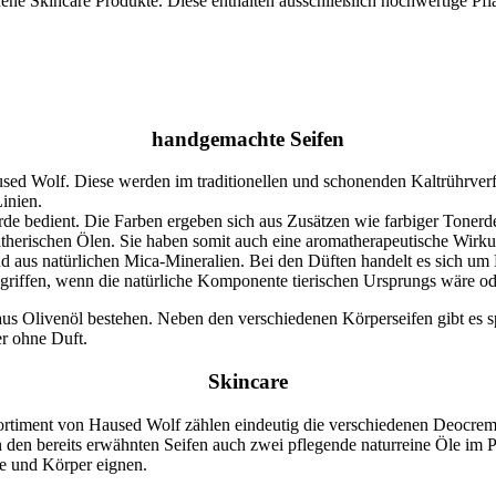
ne Skincare Produkte. Diese enthalten ausschließlich hochwertige Pfla
handgemachte Seifen
sed Wolf. Diese werden im traditionellen und schonenden Kaltrührverfa
Linien.
 Erde bedient. Die Farben ergeben sich aus Zusätzen wie farbiger Ton
ätherischen Ölen. Sie haben somit auch eine aromatherapeutische Wirk
nd aus natürlichen Mica-Mineralien. Bei den Düften handelt es sich um
iffen, wenn die natürliche Komponente tierischen Ursprungs wäre oder
aus Olivenöl bestehen. Neben den verschiedenen Körperseifen gibt es s
er ohne Duft.
Skincare
iment von Haused Wolf zählen eindeutig die verschiedenen Deocremes.
 den bereits erwähnten Seifen auch zwei pflegende naturreine Öle im
de und Körper eignen.