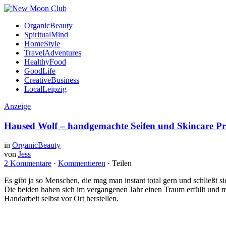
OrganicBeauty
SpiritualMind
HomeStyle
TravelAdventures
HealthyFood
GoodLife
CreativeBusiness
LocalLeipzig
Anzeige
Haused Wolf – handgemachte Seifen und Skincare P
in
OrganicBeauty
von
Jess
2 Kommentare
·
Kommentieren
·
Teilen
Es gibt ja so Menschen, die mag man instant total gern und schließt
Die beiden haben sich im vergangenen Jahr einen Traum erfüllt und mi
Handarbeit selbst vor Ort herstellen.