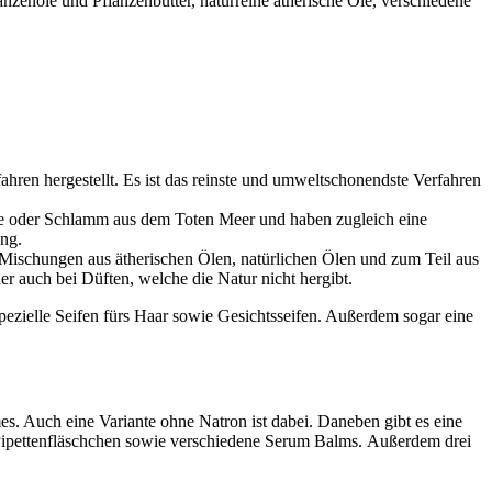
nzenöle und Pflanzenbutter, naturreine ätherische Öle, verschiedene
hren hergestellt. Es ist das reinste und umweltschonendste Verfahren
erde oder Schlamm aus dem Toten Meer und haben zugleich eine
ung.
 Mischungen aus ätherischen Ölen, natürlichen Ölen und zum Teil aus
 auch bei Düften, welche die Natur nicht hergibt.
pezielle Seifen fürs Haar sowie Gesichtsseifen. Außerdem sogar eine
 Auch eine Variante ohne Natron ist dabei. Daneben gibt es eine
 Pipettenfläschchen sowie verschiedene Serum Balms. Außerdem drei