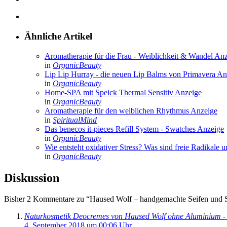
Ähnliche Artikel
Aromatherapie für die Frau - Weiblichkeit & Wandel
Anz
in
OrganicBeauty
Lip Lip Hurray - die neuen Lip Balms von Primavera
An
in
OrganicBeauty
Home-SPA mit Speick Thermal Sensitiv
Anzeige
in
OrganicBeauty
Aromatherapie für den weiblichen Rhythmus
Anzeige
in
SpiritualMind
Das benecos it-pieces Refill System - Swatches
Anzeige
in
OrganicBeauty
Wie entsteht oxidativer Stress? Was sind freie Radikale 
in
OrganicBeauty
Diskussion
Bisher 2 Kommentare zu “Haused Wolf – handgemachte Seifen und S
Naturkosmetik Deocremes von Haused Wolf ohne Alumini
4. September 2018 um 00:06 Uhr