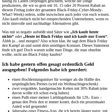
häufig zu Lasten Derjenigen geschieht, welche die Dinge
produzieren, die wir so gern mit 10, 15 oder 20 Prozent Rabatt an
diesem Freitag (oder der gesamten Black-Friday-Cyber-Mondy-
What?-Week) ordern, sollte inzwischen auch jeder von euch wissen.
Also kauft einfach nicht bei entsprechenden Unternehmen, wenn es
nicht sinnvolle und nachhaltige Alternativen gibt.
Was mir so negativ aufstößt sind Sätze wie
„Ich kaufe heute
nichts“
oder
„Heute ist Black Friday und ich kaufe nur Essen“
.
Ähhh ja…und morgen? Also schon klar, ihr sagt dem Black Friday
den Kampf an und somit dem unnötigen Konsum. Dieses Statement
finde ich gut! Doch warum sollte man Dinge, die man ohnehin
wollte, nicht am Black Friday kaufen?
Ich habe gestern offen gesagt ordentlich Geld
ausgegeben! Folgendes habe ich geordert:
einen Hochleistungsmixer für weniger als die Hälfte des
ursprünglichen Preises (wird ein Weihnachtsgeschenk)
zwei vergoldete, handgemachte Ketten mit 30% Rabatt (eine
davon wollte ich schon ewig haben)
einen Pulli einer meiner Lieblingsbrands für 129,- Euro –
genau den Preis den er immer kostet, doch ein prozentualer
Anteil wird gespendet
Jahresabo einer Fitness-App, die ich bereits länger nutze, mit