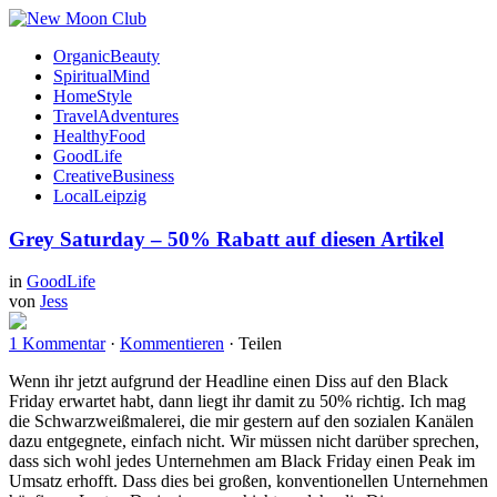
OrganicBeauty
SpiritualMind
HomeStyle
TravelAdventures
HealthyFood
GoodLife
CreativeBusiness
LocalLeipzig
Grey Saturday – 50% Rabatt auf diesen Artikel
in
GoodLife
von
Jess
1 Kommentar
·
Kommentieren
·
Teilen
Wenn ihr jetzt aufgrund der Headline einen Diss auf den Black
Friday erwartet habt, dann liegt ihr damit zu 50% richtig. Ich mag
die Schwarzweißmalerei, die mir gestern auf den sozialen Kanälen
dazu entgegnete, einfach nicht. Wir müssen nicht darüber sprechen,
dass sich wohl jedes Unternehmen am Black Friday einen Peak im
Umsatz erhofft. Dass dies bei großen, konventionellen Unternehmen