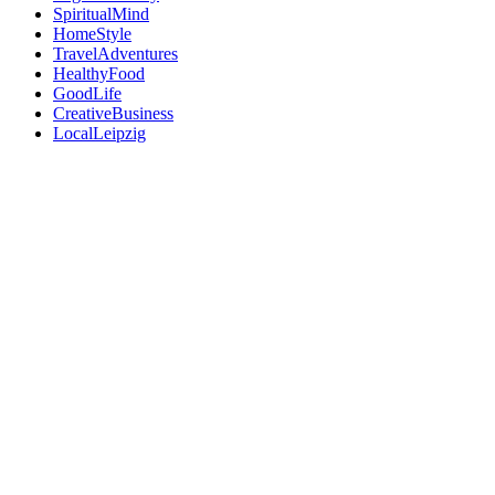
SpiritualMind
HomeStyle
TravelAdventures
HealthyFood
GoodLife
CreativeBusiness
LocalLeipzig