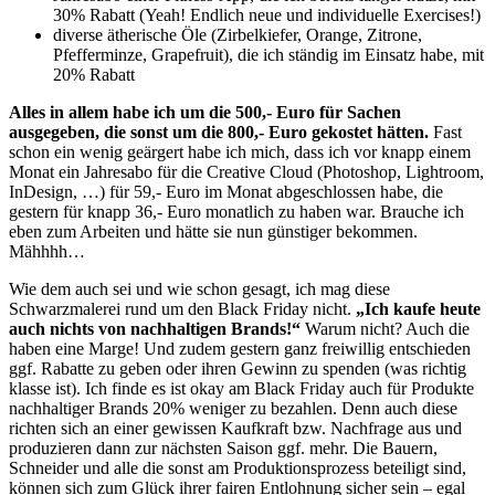
30% Rabatt (Yeah! Endlich neue und individuelle Exercises!)
diverse ätherische Öle (Zirbelkiefer, Orange, Zitrone,
Pfefferminze, Grapefruit), die ich ständig im Einsatz habe, mit
20% Rabatt
Alles in allem habe ich um die 500,- Euro für Sachen
ausgegeben, die sonst um die 800,- Euro gekostet hätten.
Fast
schon ein wenig geärgert habe ich mich, dass ich vor knapp einem
Monat ein Jahresabo für die Creative Cloud (Photoshop, Lightroom,
InDesign, …) für 59,- Euro im Monat abgeschlossen habe, die
gestern für knapp 36,- Euro monatlich zu haben war. Brauche ich
eben zum Arbeiten und hätte sie nun günstiger bekommen.
Mähhhh…
Wie dem auch sei und wie schon gesagt, ich mag diese
Schwarzmalerei rund um den Black Friday nicht.
„Ich kaufe heute
auch nichts von nachhaltigen Brands!“
Warum nicht? Auch die
haben eine Marge! Und zudem gestern ganz freiwillig entschieden
ggf. Rabatte zu geben oder ihren Gewinn zu spenden (was richtig
klasse ist). Ich finde es ist okay am Black Friday auch für Produkte
nachhaltiger Brands 20% weniger zu bezahlen. Denn auch diese
richten sich an einer gewissen Kaufkraft bzw. Nachfrage aus und
produzieren dann zur nächsten Saison ggf. mehr. Die Bauern,
Schneider und alle die sonst am Produktionsprozess beteiligt sind,
können sich zum Glück ihrer fairen Entlohnung sicher sein – egal