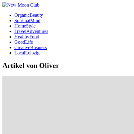
OrganicBeauty
SpiritualMind
HomeStyle
TravelAdventures
HealthyFood
GoodLife
CreativeBusiness
LocalLeipzig
Artikel von
Oliver