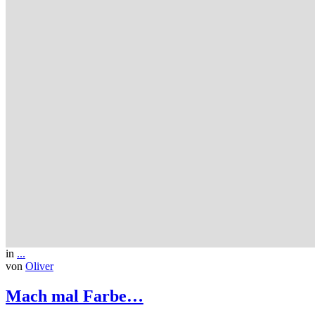
in
...
von
Oliver
Mach mal Farbe…