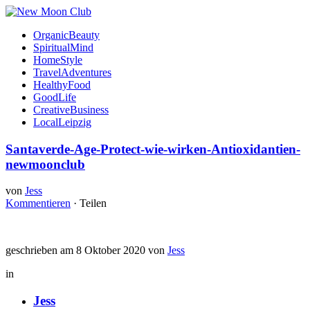
OrganicBeauty
SpiritualMind
HomeStyle
TravelAdventures
HealthyFood
GoodLife
CreativeBusiness
LocalLeipzig
Santaverde-Age-Protect-wie-wirken-Antioxidantien-
newmoonclub
von
Jess
Kommentieren
·
Teilen
geschrieben am 8 Oktober 2020 von
Jess
in
Jess