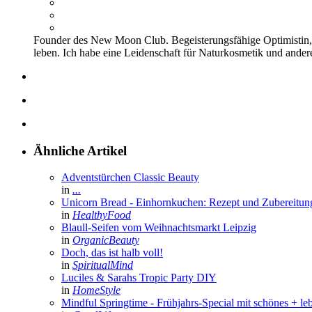
Founder des New Moon Club. Begeisterungsfähige Optimistin, d
leben. Ich habe eine Leidenschaft für Naturkosmetik und ander
Ähnliche Artikel
Adventstürchen Classic Beauty
in
...
Unicorn Bread - Einhornkuchen: Rezept und Zubereitun
in
HealthyFood
Blaull-Seifen vom Weihnachtsmarkt Leipzig
in
OrganicBeauty
Doch, das ist halb voll!
in
SpiritualMind
Luciles & Sarahs Tropic Party DIY
in
HomeStyle
Mindful Springtime - Frühjahrs-Special mit schönes + le