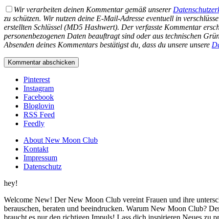
Wir verarbeiten deinen Kommentar gemäß unserer
Datenschutzer
zu schützen. Wir nutzen deine E-Mail-Adresse eventuell in verschlüs
erstellten Schlüssel (MD5 Hashwert).
Der verfasste Kommentar ersche
personenbezogenen Daten beauftragt sind oder aus technischen Gründ
Absenden deines Kommentars bestätigst du, dass du unsere unsere
Da
Pinterest
Instagram
Facebook
Bloglovin
RSS Feed
Feedly
About New Moon Club
Kontakt
Impressum
Datenschutz
hey!
Welcome New! Der New Moon Club vereint Frauen und ihre unterschi
berauschen, beraten und beeindrucken. Warum New Moon Club? Der
braucht es nur den richtigen Impuls! Lass dich inspirieren Neues zu 