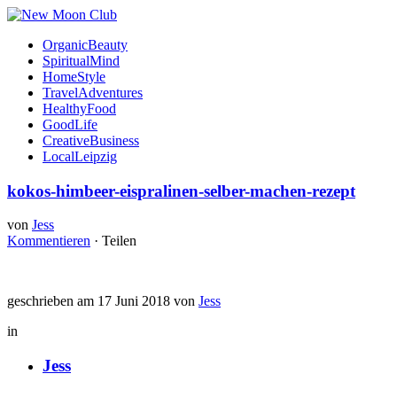
OrganicBeauty
SpiritualMind
HomeStyle
TravelAdventures
HealthyFood
GoodLife
CreativeBusiness
LocalLeipzig
kokos-himbeer-eispralinen-selber-machen-rezept
von
Jess
Kommentieren
·
Teilen
geschrieben am 17 Juni 2018 von
Jess
in
Jess