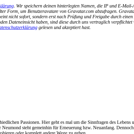
klärung
. Wir speichern deinen hinterlegten Namen, die IP und E-Mail
selter Form, um Benutzeravatare von Gravatar.com abzufragen. Gravatar
int nicht sofort, sondern erst nach Prüfung und Freigabe durch einen 
en Dateneinsicht haben, sind diese durch uns vertraglich verpflicht
tenschutzerklärung
gelesen und akzeptiert hast.
edlichen Passionen. Hier geht es mal um die Sinnfragen des Lebens 
 Neumond steht gemeinhin für Erneuerung bzw. Neuanfang. Dennoch 
probieren oder komplett andere Wege zu gehen.