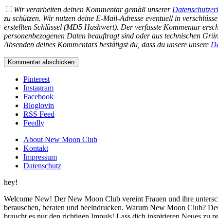
Wir verarbeiten deinen Kommentar gemäß unserer
Datenschutzer
zu schützen. Wir nutzen deine E-Mail-Adresse eventuell in verschlüs
erstellten Schlüssel (MD5 Hashwert).
Der verfasste Kommentar ersche
personenbezogenen Daten beauftragt sind oder aus technischen Gründ
Absenden deines Kommentars bestätigst du, dass du unsere unsere
Da
Pinterest
Instagram
Facebook
Bloglovin
RSS Feed
Feedly
About New Moon Club
Kontakt
Impressum
Datenschutz
hey!
Welcome New! Der New Moon Club vereint Frauen und ihre unterschi
berauschen, beraten und beeindrucken. Warum New Moon Club? Der
braucht es nur den richtigen Impuls! Lass dich inspirieren Neues zu 