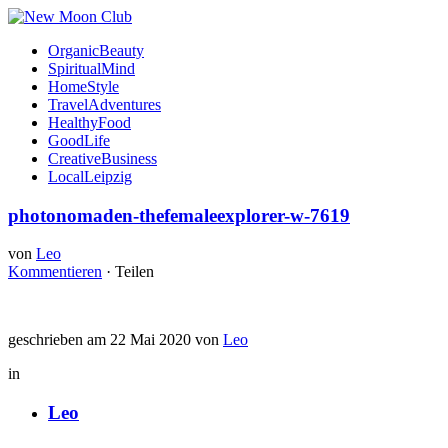
OrganicBeauty
SpiritualMind
HomeStyle
TravelAdventures
HealthyFood
GoodLife
CreativeBusiness
LocalLeipzig
photonomaden-thefemaleexplorer-w-7619
von
Leo
Kommentieren
·
Teilen
geschrieben am 22 Mai 2020 von
Leo
in
Leo