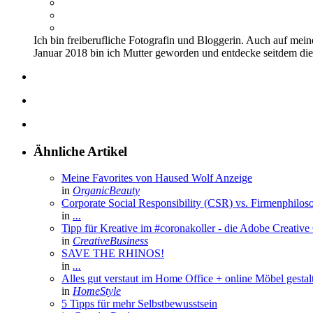
Ich bin freiberufliche Fotografin und Bloggerin. Auch auf mei
Januar 2018 bin ich Mutter geworden und entdecke seitdem di
Ähnliche Artikel
Meine Favorites von Haused Wolf
Anzeige
in
OrganicBeauty
Corporate Social Responsibility (CSR) vs. Firmenphilos
in
...
Tipp für Kreative im #coronakoller - die Adobe Creative 
in
CreativeBusiness
SAVE THE RHINOS!
in
...
Alles gut verstaut im Home Office + online Möbel gestal
in
HomeStyle
5 Tipps für mehr Selbstbewusstsein