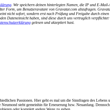
klärung
. Wir speichern deinen hinterlegten Namen, die IP und E-Mail
selter Form, um Benutzeravatare von Gravatar.com abzufragen. Gravatar
int nicht sofort, sondern erst nach Prüfung und Freigabe durch einen 
en Dateneinsicht haben, sind diese durch uns vertraglich verpflicht
tenschutzerklärung
gelesen und akzeptiert hast.
edlichen Passionen. Hier geht es mal um die Sinnfragen des Lebens 
 Neumond steht gemeinhin für Erneuerung bzw. Neuanfang. Dennoch 
probieren oder komplett andere Wege zu gehen.