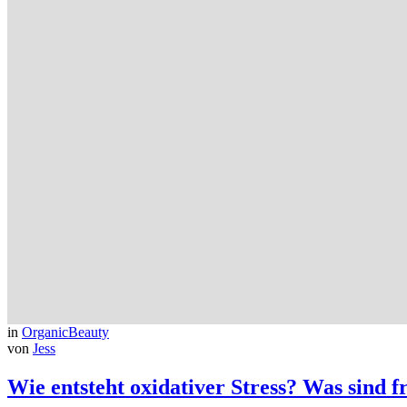
in
OrganicBeauty
von
Jess
Wie entsteht oxidativer Stress? Was sind 