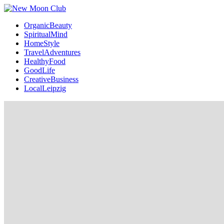
OrganicBeauty
SpiritualMind
HomeStyle
TravelAdventures
HealthyFood
GoodLife
CreativeBusiness
LocalLeipzig