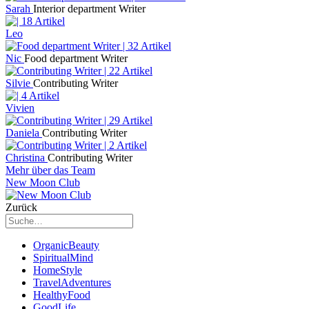
Sarah
Interior department Writer
Leo
Nic
Food department Writer
Silvie
Contributing Writer
Vivien
Daniela
Contributing Writer
Christina
Contributing Writer
Mehr über das Team
New Moon Club
Zurück
OrganicBeauty
SpiritualMind
HomeStyle
TravelAdventures
HealthyFood
GoodLife