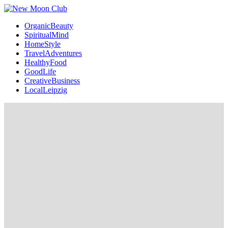
OrganicBeauty
SpiritualMind
HomeStyle
TravelAdventures
HealthyFood
GoodLife
CreativeBusiness
LocalLeipzig