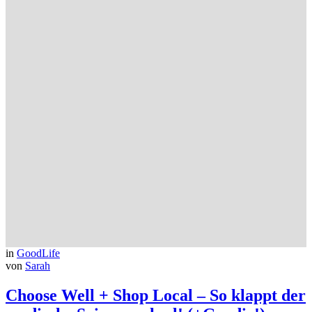
in
GoodLife
von
Sarah
Choose Well + Shop Local – So klappt der