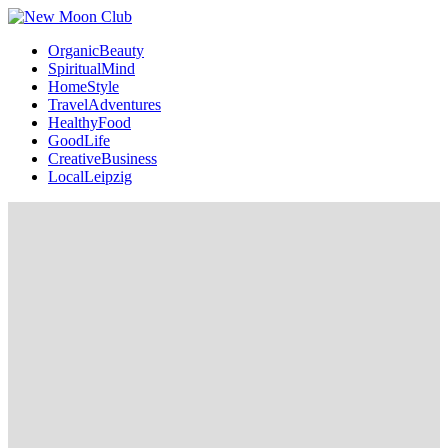
OrganicBeauty
SpiritualMind
HomeStyle
TravelAdventures
HealthyFood
GoodLife
CreativeBusiness
LocalLeipzig