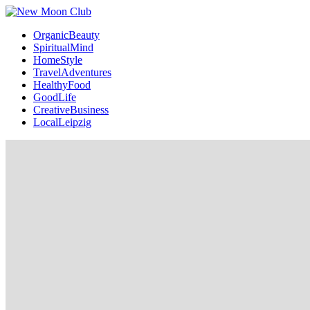
OrganicBeauty
SpiritualMind
HomeStyle
TravelAdventures
HealthyFood
GoodLife
CreativeBusiness
LocalLeipzig