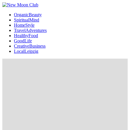
OrganicBeauty
SpiritualMind
HomeStyle
TravelAdventures
HealthyFood
GoodLife
CreativeBusiness
LocalLeipzig