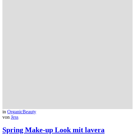
in
OrganicBeauty
von
Jess
Spring Make-up Look mit lavera