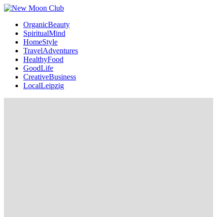
OrganicBeauty
SpiritualMind
HomeStyle
TravelAdventures
HealthyFood
GoodLife
CreativeBusiness
LocalLeipzig