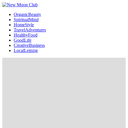
OrganicBeauty
SpiritualMind
HomeStyle
TravelAdventures
HealthyFood
GoodLife
CreativeBusiness
LocalLeipzig