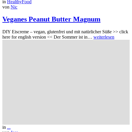
in
HealthyFood
von
Nic
Veganes Peanut Butter Magnum
DIY Eiscreme – vegan, glutenfrei und mit natürlicher Süße >> click
here for english version << Der Sommer ist in…
weiterlesen
in
...