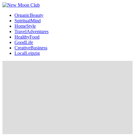
OrganicBeauty
SpiritualMind
HomeStyle
TravelAdventures
HealthyFood
GoodLife
CreativeBusiness
LocalLeipzig