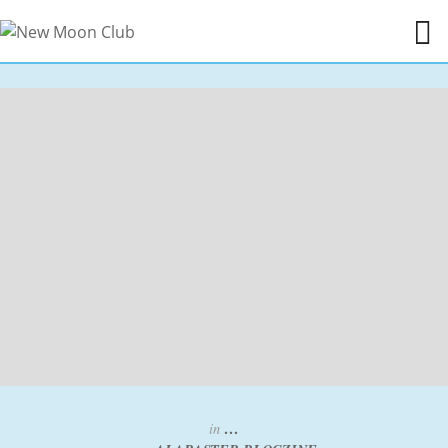
in
...