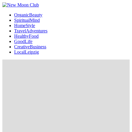
OrganicBeauty
SpiritualMind
HomeStyle
TravelAdventures
HealthyFood
GoodLife
CreativeBusiness
LocalLeipzig