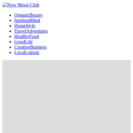
OrganicBeauty
SpiritualMind
HomeStyle
TravelAdventures
HealthyFood
GoodLife
CreativeBusiness
LocalLeipzig