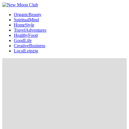
OrganicBeauty
SpiritualMind
HomeStyle
TravelAdventures
HealthyFood
GoodLife
CreativeBusiness
LocalLeipzig