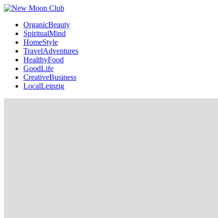
OrganicBeauty
SpiritualMind
HomeStyle
TravelAdventures
HealthyFood
GoodLife
CreativeBusiness
LocalLeipzig