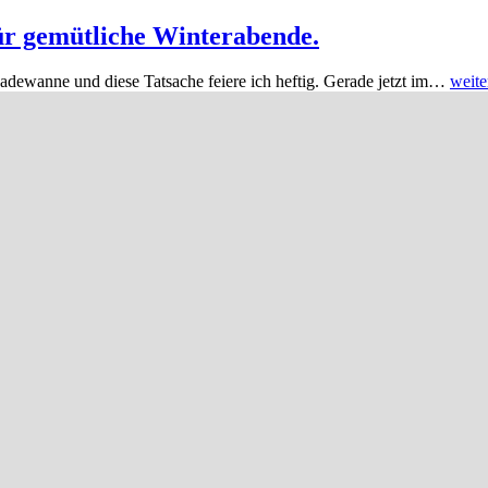
für gemütliche Winterabende.
dewanne und diese Tatsache feiere ich heftig. Gerade jetzt im…
weite