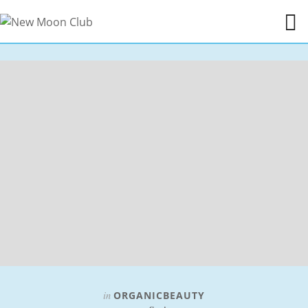
in
ORGANICBEAUTY