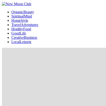
OrganicBeauty
SpiritualMind
HomeStyle
TravelAdventures
HealthyFood
GoodLife
CreativeBusiness
LocalLeipzig