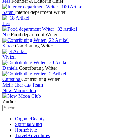
Jess
Founder & Editor in Chief
Sarah
Interior department Writer
Leo
Nic
Food department Writer
Silvie
Contributing Writer
Vivien
Daniela
Contributing Writer
Christina
Contributing Writer
Mehr über das Team
New Moon Club
Zurück
OrganicBeauty
SpiritualMind
HomeStyle
TravelAdventures