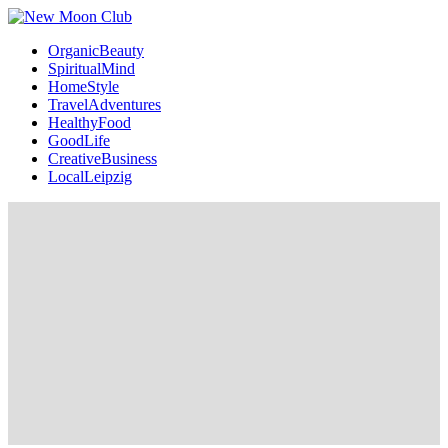
OrganicBeauty
SpiritualMind
HomeStyle
TravelAdventures
HealthyFood
GoodLife
CreativeBusiness
LocalLeipzig