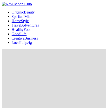
OrganicBeauty
SpiritualMind
HomeStyle
TravelAdventures
HealthyFood
GoodLife
CreativeBusiness
LocalLeipzig