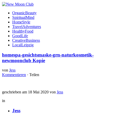
OrganicBeauty
SpiritualMind
HomeStyle
TravelAdventures
HealthyFood
GoodLife
CreativeBusiness
LocalLeipzig
homespa-gesichtsmaske-grn-naturkosmetik-
newmoonclub Kopie
von
Jess
Kommentieren
·
Teilen
geschrieben am 18 Mai 2020 von
Jess
in
Jess