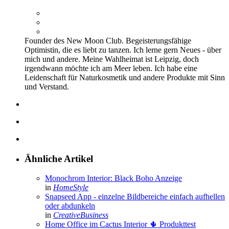
Founder des New Moon Club. Begeisterungsfähige
Optimistin, die es liebt zu tanzen. Ich lerne gern Neues - über
mich und andere. Meine Wahlheimat ist Leipzig, doch
irgendwann möchte ich am Meer leben. Ich habe eine
Leidenschaft für Naturkosmetik und andere Produkte mit Sinn
und Verstand.
Ähnliche Artikel
Monochrom Interior: Black Boho
Anzeige
in
HomeStyle
Snapseed App - einzelne Bildbereiche einfach aufhellen
oder abdunkeln
in
CreativeBusiness
Home Office im Cactus Interior 🌵
Produkttest