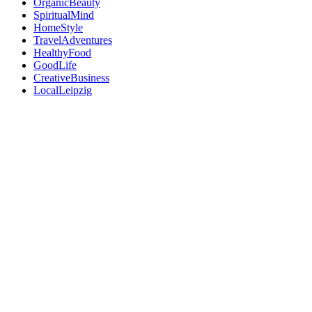
OrganicBeauty
SpiritualMind
HomeStyle
TravelAdventures
HealthyFood
GoodLife
CreativeBusiness
LocalLeipzig