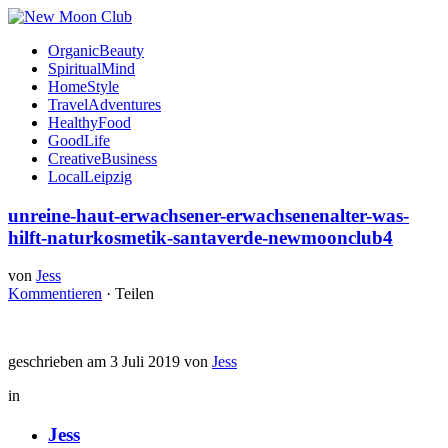
OrganicBeauty
SpiritualMind
HomeStyle
TravelAdventures
HealthyFood
GoodLife
CreativeBusiness
LocalLeipzig
unreine-haut-erwachsener-erwachsenenalter-was-
hilft-naturkosmetik-santaverde-newmoonclub4
von
Jess
Kommentieren
·
Teilen
geschrieben am 3 Juli 2019 von
Jess
in
Jess