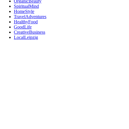
OrganicBeauty
SpiritualMind
HomeStyle
TravelAdventures
HealthyFood
GoodLife
CreativeBusiness
LocalLeipzig