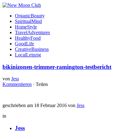
OrganicBeauty
SpiritualMind
HomeStyle
TravelAdventures
HealthyFood
GoodLife
CreativeBusiness
LocalLeipzig
bikinizonen-trimmer-ramington-testbericht
von
Jess
Kommentieren
·
Teilen
geschrieben am 18 Februar 2016 von
Jess
in
Jess