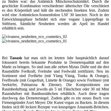
zu finden war: das Antimück Müsckenschutzmittel. Durch die
geschickte Kombination verschiedener ätherischer Öle verschleiert
es den Körperduft und hält die stechenden Insekten fern. Zudem
wird eine Antimücken-Sonnenlotion LSF 30 lanciert. Noch in der
Entwicklungsphase befindet sich eine vegane Lippenpflege in
Stiftform. Sämtliche Neuheiten werden ab April im Handel
erhältlich sein.
Bei
Taoasis
hat man sich im letzten Jahr hauptsächlich darauf
fokussiert bereits bekannte Produkte in Demeterqualität auf den
Markt zu bringen. So sind nun alle sieben Mytao Düfte und die drei
Raumdüfte Feelkraft, Feelruhe und Feelwald zertifiziert. Neu im
Sortiment sind Feelliebe (mit Ylang Ylang, Tonka & Orange),
Feelfreude (mit Grapefruit, Limette & Orange) sowie Feelmeer (mit
Seekiefer, Palmarosa & Zitrone). Die Kompositionen zur
Raumbeduftung sind jeweils als 5 ml Fläschchen oder 30 ml Mini
Raumduftset mit Bambusstäbchen erhältlich. Auch diese tragen
durchweg das Demetersiegel. Zudem gibt es ein neues Buch von
Firmengründer Axel Meyer: Die Kunst vegan zu Backen. In diesem
finden sich 80 leckere Rezepte von knusprigen Amaranth-Brötchen,