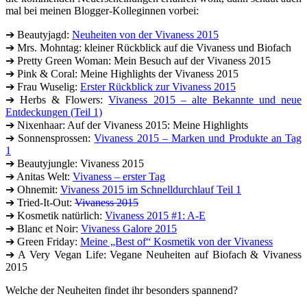
Welche der Neuheiten findet ihr besonders spannend?
geschrieben am 18 Februar 2015 von
Jess
in Schlagwörter:
Benecos
,
Dr.Hauschka
,
Eco Cosmetics
,
Esse
Organic Skincare
,
Jean&Le
,
Kivvi Cosmetics
,
Logona
,
Martina
Gebhardt
,
Messe
,
Natura Siberica
,
Neuheiten
,
Oceanwell
,
Primavera
,
Provida
,
Santaverde
,
Sante
,
Taoasis
,
Urtekram
,
Vivaness
,
Zuii Organic
OrganicBeauty
Jess
Founder des New Moon Club. Begeisterungsfähige
Optimistin, die es liebt zu tanzen. Ich lerne gern Neues - über
mich und andere. Meine Wahlheimat ist Leipzig, doch
irgendwann möchte ich am Meer leben. Ich habe eine
Leidenschaft für Naturkosmetik und andere Produkte mit Sinn
und Verstand.