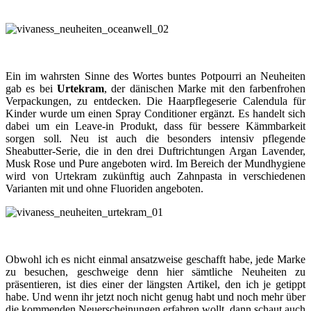
habe. Und wenn ihr jetzt noch nicht genug habt und noch mehr über
die kommenden Neuerscheinungen erfahren wollt, dann schaut auch
mal bei meinen Blogger-Kolleginnen vorbei:
➔ Beautyjagd:
Neuheiten von der Vivaness 2015
➔ Mrs. Mohntag: kleiner Rückblick auf die Vivaness und Biofach
➔ Pretty Green Woman: Mein Besuch auf der Vivaness 2015
➔ Pink & Coral: Meine Highlights der Vivaness 2015
➔ Frau Wuselig:
Erster Rückblick zur Vivaness 2015
➔ Herbs & Flowers:
Vivaness 2015 – alte Bekannte und neue
Entdeckungen (Teil 1)
➔ Nixenhaar: Auf der Vivaness 2015: Meine Highlights
➔ Sonnensprossen:
Vivaness 2015 – Marken und Produkte an Tag
1
➔ Beautyjungle: Vivaness 2015
➔ Anitas Welt:
Vivaness – erster Tag
➔ Ohnemit:
Vivaness 2015 im Schnelldurchlauf Teil 1
➔ Tried-It-Out:
Vivaness 2015
➔ Kosmetik natürlich:
Vivaness 2015 #1: A-E
➔ Blanc et Noir:
Vivaness Galore 2015
➔ Green Friday:
Meine „Best of“ Kosmetik von der Vivaness
➔ A Very Vegan Life: Vegane Neuheiten auf Biofach & Vivaness
2015