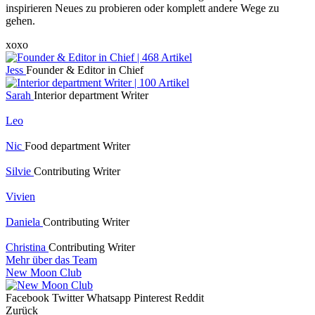
Facebook
Twitter
Whatsapp
Pinterest
Reddit
Zurück
OrganicBeauty
SpiritualMind
HomeStyle
TravelAdventures
HealthyFood
GoodLife
CreativeBusiness
LocalLeipzig