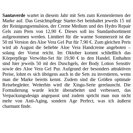
Santaverde
wartet in diesem Jahr mit Sets zum Kennenlernen der
Marke auf. Das Gesichtspflege Starter-Set beinhaltet jeweils 15 ml
der Reinigungsemulsion, der Creme Medium und des Hydro Repair
Gels zum Preis von 12,90 €. Dieses soll ins Standardsortiment
aufgenommen werden. Limitiert für die warme Sommerzeit ist die
50 ml Version des Aloe Vera Gel Pur für 7,90 €. Zum gleichen Preis
wird ab August die beliebte Aloe Vera Handcreme angeboten –
solang der Vorrat reicht. Im Oktober kommt schließlich das
Körperpflege Verwöhn-Set für 19,90 € in den Handel. Enthalten
sind hier jeweils 50 ml des Duschgels, der Body Lotion Sensitiv
sowie des Aloe Vera Gel Pur. Aufgrund der besonders attraktiven
Preise, lohnt es sich übrigens auch in die Sets zu investieren, wenn
man die Marke bereits kennt. Zudem sind die Größen optimale
Reisebegleiter. Weiterhin wird die Xingu-Serie gerelauncht. Die
Formulierung wurde leicht überarbeitet und verbessert, das
Verpackungsdesign angepasst und zudem spricht man nun nicht
mehr von Anti-Aging, sondern Age Perfect, was ich äußerst
charmant finde.