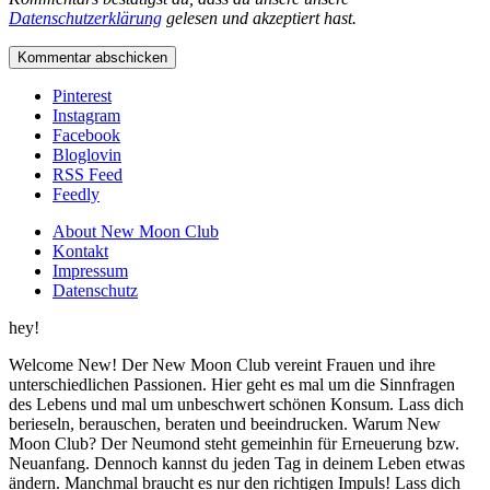
Neuanfang. Dennoch kannst du jeden Tag in deinem Leben etwas
ändern. Manchmal braucht es nur den richtigen Impuls! Lass dich
inspirieren Neues zu probieren oder komplett andere Wege zu
gehen.
xoxo
Jess
Founder & Editor in Chief
Sarah
Interior department Writer
Leo
Nic
Food department Writer
Silvie
Contributing Writer
Vivien
Daniela
Contributing Writer
Christina
Contributing Writer
Mehr über das Team
New Moon Club