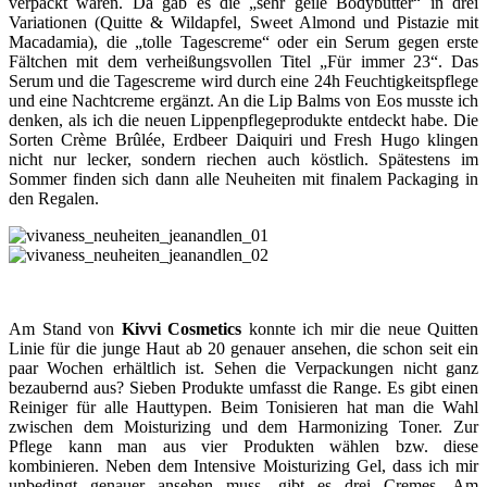
verpackt waren. Da gab es die „sehr geile Bodybutter“ in drei
Variationen (Quitte & Wildapfel, Sweet Almond und Pistazie mit
Macadamia), die „tolle Tagescreme“ oder ein Serum gegen erste
Fältchen mit dem verheißungsvollen Titel „Für immer 23“. Das
Serum und die Tagescreme wird durch eine 24h Feuchtigkeitspflege
und eine Nachtcreme ergänzt. An die Lip Balms von Eos musste ich
denken, als ich die neuen Lippenpflegeprodukte entdeckt habe. Die
Sorten Crème Brûlée, Erdbeer Daiquiri und Fresh Hugo klingen
nicht nur lecker, sondern riechen auch köstlich. Spätestens im
Sommer finden sich dann alle Neuheiten mit finalem Packaging in
den Regalen.
Am Stand von
Kivvi Cosmetics
konnte ich mir die neue Quitten
Linie für die junge Haut ab 20 genauer ansehen, die schon seit ein
paar Wochen erhältlich ist. Sehen die Verpackungen nicht ganz
bezaubernd aus? Sieben Produkte umfasst die Range. Es gibt einen
Reiniger für alle Hauttypen. Beim Tonisieren hat man die Wahl
zwischen dem Moisturizing und dem Harmonizing Toner. Zur
Pflege kann man aus vier Produkten wählen bzw. diese
kombinieren. Neben dem Intensive Moisturizing Gel, dass ich mir
unbedingt genauer ansehen muss, gibt es drei Cremes. Am