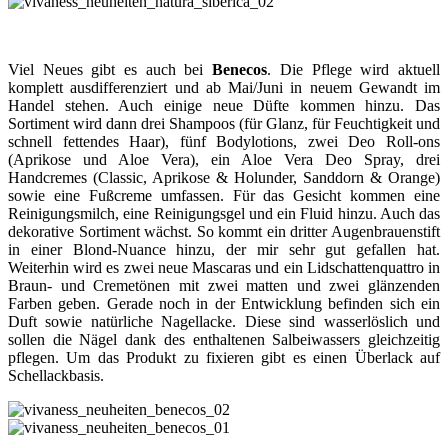
Viel Neues gibt es auch bei
Benecos
. Die Pflege wird aktuell
komplett ausdifferenziert und ab Mai/Juni in neuem Gewandt im
Handel stehen. Auch einige neue Düfte kommen hinzu. Das
Sortiment wird dann drei Shampoos (für Glanz, für Feuchtigkeit und
schnell fettendes Haar), fünf Bodylotions, zwei Deo Roll-ons
(Aprikose und Aloe Vera), ein Aloe Vera Deo Spray, drei
Handcremes (Classic, Aprikose & Holunder, Sanddorn & Orange)
sowie eine Fußcreme umfassen. Für das Gesicht kommen eine
Reinigungsmilch, eine Reinigungsgel und ein Fluid hinzu. Auch das
dekorative Sortiment wächst. So kommt ein dritter Augenbrauenstift
in einer Blond-Nuance hinzu, der mir sehr gut gefallen hat.
Weiterhin wird es zwei neue Mascaras und ein Lidschattenquattro in
Braun- und Cremetönen mit zwei matten und zwei glänzenden
Farben geben. Gerade noch in der Entwicklung befinden sich ein
Duft sowie natürliche Nagellacke. Diese sind wasserlöslich und
sollen die Nägel dank des enthaltenen Salbeiwassers gleichzeitig
pflegen. Um das Produkt zu fixieren gibt es einen Überlack auf
Schellackbasis.