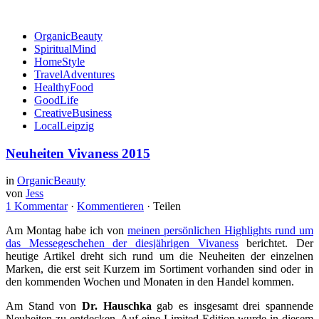
OrganicBeauty
SpiritualMind
HomeStyle
TravelAdventures
HealthyFood
GoodLife
CreativeBusiness
LocalLeipzig
Neuheiten Vivaness 2015
in
OrganicBeauty
von
Jess
1 Kommentar
·
Kommentieren
·
Teilen
Am Montag habe ich von
meinen persönlichen Highlights rund um
das Messegeschehen der diesjährigen Vivaness
berichtet. Der
heutige Artikel dreht sich rund um die Neuheiten der einzelnen
Marken, die erst seit Kurzem im Sortiment vorhanden sind oder in
den kommenden Wochen und Monaten in den Handel kommen.
Am Stand von
Dr. Hauschka
gab es insgesamt drei spannende
Neuheiten zu entdecken. Auf eine Limited Edition wurde in diesem