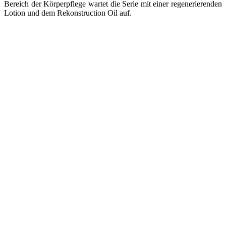
Bereich der Körperpflege wartet die Serie mit einer regenerierenden
Lotion und dem Rekonstruction Oil auf.
Ein im wahrsten Sinne des Wortes buntes Potpourri an Neuheiten
gab es bei
Urtekram
, der dänischen Marke mit den farbenfrohen
Verpackungen, zu entdecken. Die Haarpflegeserie Calendula für
Kinder wurde um einen Spray Conditioner ergänzt. Es handelt sich
dabei um ein Leave-in Produkt, dass für bessere Kämmbarkeit
sorgen soll. Neu ist auch die besonders intensiv pflegende
Sheabutter-Serie, die in den drei Duftrichtungen Argan Lavender,
Musk Rose und Pure angeboten wird. Im Bereich der Mundhygiene
wird von Urtekram zukünftig auch Zahnpasta in verschiedenen
Varianten mit und ohne Fluoriden angeboten.
Obwohl ich es nicht einmal ansatzweise geschafft habe, jede Marke
zu besuchen, geschweige denn hier sämtliche Neuheiten zu
präsentieren, ist dies einer der längsten Artikel, den ich je getippt