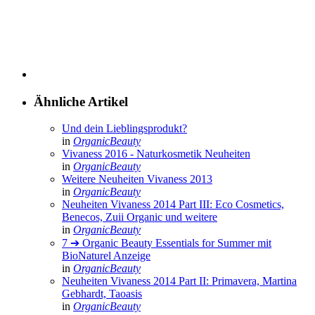
Gebhardt, Taoasis
in
OrganicBeauty
Diskussion
Bisher ein Kommentar zu “Neuheiten Vivaness 2015”
Vivaness 2015 – alte Bekannte und neue Entdeckungen (Teil
2) - herbsandflowers.de
sagt:
21. Februar 2015 um 16:47 Uhr
[…] haben. Einen Überblick über weitere Messeberichte
findet ihr z. B. am Ende des Artikels der Alabastermädchen.
(Anmerkung: aus unerfindlichen Gründen haben die
ursprünglich aufgelisteten Links zu den […]
Antworten
Meinung?
Deine E-Mail-Adresse wird nicht veröffentlicht.
Erforderliche
Felder sind mit
*
markiert