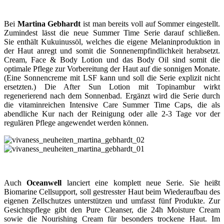
Bei
Martina Gebhardt
ist man bereits voll auf Sommer eingestellt.
Zumindest lässt die neue Summer Time Serie darauf schließen.
Sie enthält Kukuinussöl, welches die eigene Melaninproduktion in
der Haut anregt und somit die Sonnenempfindlichkeit herabsetzt.
Cream, Face & Body Lotion und das Body Oil sind somit die
optimale Pflege zur Vorbereitung der Haut auf die sonnigen Monate.
(Eine Sonnencreme mit LSF kann und soll die Serie explizit nicht
ersetzten.) Die After Sun Lotion mit Topinambur wirkt
regenerierend nach dem Sonnenbad. Ergänzt wird die Serie durch
die vitaminreichen Intensive Care Summer Time Caps, die als
abendliche Kur nach der Reinigung oder alle 2-3 Tage vor der
regulären Pflege angewendet werden können.
Auch
Oceanwell
lanciert eine komplett neue Serie. Sie heißt
Biomarine Cellsupport, soll gestresster Haut beim Wiederaufbau des
eigenen Zellschutzes unterstützen und umfasst fünf Produkte. Zur
Gesichtspflege gibt den Pure Cleanser, die 24h Moisture Cream
sowie die Nourishing Cream für besonders trockene Haut. Im