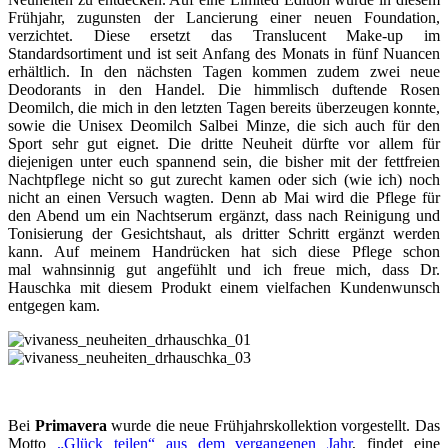
Frühjahr, zugunsten der Lancierung einer neuen Foundation,
verzichtet. Diese ersetzt das Translucent Make-up im
Standardsortiment und ist seit Anfang des Monats in fünf Nuancen
erhältlich. In den nächsten Tagen kommen zudem zwei neue
Deodorants in den Handel. Die himmlisch duftende Rosen
Deomilch, die mich in den letzten Tagen bereits überzeugen konnte,
sowie die Unisex Deomilch Salbei Minze, die sich auch für den
Sport sehr gut eignet. Die dritte Neuheit dürfte vor allem für
diejenigen unter euch spannend sein, die bisher mit der fettfreien
Nachtpflege nicht so gut zurecht kamen oder sich (wie ich) noch
nicht an einen Versuch wagten. Denn ab Mai wird die Pflege für
den Abend um ein Nachtserum ergänzt, dass nach Reinigung und
Tonisierung der Gesichtshaut, als dritter Schritt ergänzt werden
kann. Auf meinem Handrücken hat sich diese Pflege schon
mal wahnsinnig gut angefühlt und ich freue mich, dass Dr.
Hauschka mit diesem Produkt einem vielfachen Kundenwunsch
entgegen kam.
Bei
Primavera
wurde die neue Frühjahrskollektion vorgestellt. Das
Motto
„Glück teilen“ aus dem vergangenen Jahr
, findet eine