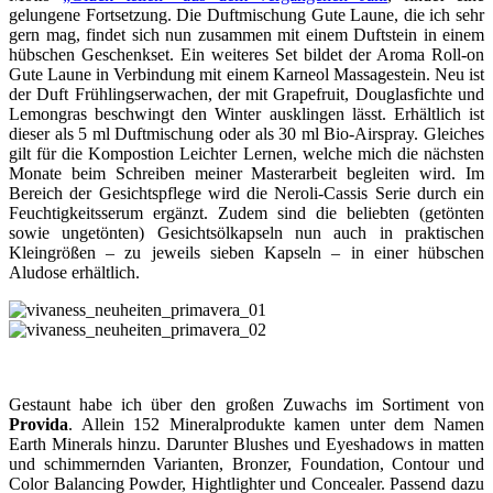
gelungene Fortsetzung. Die Duftmischung Gute Laune, die ich sehr
gern mag, findet sich nun zusammen mit einem Duftstein in einem
hübschen Geschenkset. Ein weiteres Set bildet der Aroma Roll-on
Gute Laune in Verbindung mit einem Karneol Massagestein. Neu ist
der Duft Frühlingserwachen, der mit Grapefruit, Douglasfichte und
Lemongras beschwingt den Winter ausklingen lässt. Erhältlich ist
dieser als 5 ml Duftmischung oder als 30 ml Bio-Airspray. Gleiches
gilt für die Kompostion Leichter Lernen, welche mich die nächsten
Monate beim Schreiben meiner Masterarbeit begleiten wird. Im
Bereich der Gesichtspflege wird die Neroli-Cassis Serie durch ein
Feuchtigkeitsserum ergänzt. Zudem sind die beliebten (getönten
sowie ungetönten) Gesichtsölkapseln nun auch in praktischen
Kleingrößen – zu jeweils sieben Kapseln – in einer hübschen
Aludose erhältlich.
Gestaunt habe ich über den großen Zuwachs im Sortiment von
Provida
. Allein 152 Mineralprodukte kamen unter dem Namen
Earth Minerals hinzu. Darunter Blushes und Eyeshadows in matten
und schimmernden Varianten, Bronzer, Foundation, Contour und
Color Balancing Powder, Hightlighter und Concealer. Passend dazu