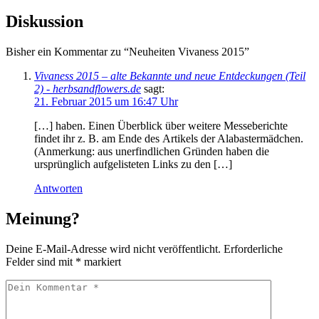
Wir verarbeiten deinen Kommentar gemäß unserer
Datenschutzerklärung
. Wir speichern deinen hinterlegten Namen,
die IP und E-Mail-Adresse, um unsere Website vor Spam und
rechtswidrigem Verhalten zu schützen. Wir nutzen deine E-Mail-
Adresse eventuell in verschlüsselter Form, um Benutzeravatare von
Gravatar.com abzufragen. Gravatar hat dabei ausschließlich
Zugriff auf einen aus deiner Adresse erstellten Schlüssel (MD5
Hashwert).
Der verfasste Kommentar erscheint nicht sofort,
sondern erst nach Prüfung und Freigabe durch einen Administrator.
Sofern Dritte mit der Verarbeitung von personenbezogenen Daten
beauftragt sind oder aus technischen Gründen Dateneinsicht haben,
sind diese durch uns vertraglich verpflichtet worden, Daten lediglich