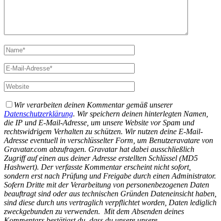
zweckgebunden zu verwenden.
Mit dem Absenden deines
Kommentars bestätigst du, dass du unsere unsere
Datenschutzerklärung
gelesen und akzeptiert hast.
Pinterest
Instagram
Facebook
Bloglovin
RSS Feed
Feedly
About New Moon Club
Kontakt
Impressum
Datenschutz
hey!
Welcome New! Der New Moon Club vereint Frauen und ihre
unterschiedlichen Passionen. Hier geht es mal um die Sinnfragen
des Lebens und mal um unbeschwert schönen Konsum. Lass dich
berieseln, berauschen, beraten und beeindrucken. Warum New
Moon Club? Der Neumond steht gemeinhin für Erneuerung bzw.