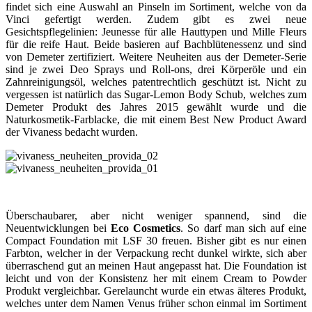
findet sich eine Auswahl an Pinseln im Sortiment, welche von da
Vinci gefertigt werden. Zudem gibt es zwei neue
Gesichtspflegelinien: Jeunesse für alle Hauttypen und Mille Fleurs
für die reife Haut. Beide basieren auf Bachblütenessenz und sind
von Demeter zertifiziert. Weitere Neuheiten aus der Demeter-Serie
sind je zwei Deo Sprays und Roll-ons, drei Körperöle und ein
Zahnreinigungsöl, welches patentrechtlich geschützt ist. Nicht zu
vergessen ist natürlich das Sugar-Lemon Body Schub, welches zum
Demeter Produkt des Jahres 2015 gewählt wurde und die
Naturkosmetik-Farblacke, die mit einem Best New Product Award
der Vivaness bedacht wurden.
Überschaubarer, aber nicht weniger spannend, sind die
Neuentwicklungen bei
Eco Cosmetics
. So darf man sich auf eine
Compact Foundation mit LSF 30 freuen. Bisher gibt es nur einen
Farbton, welcher in der Verpackung recht dunkel wirkte, sich aber
überraschend gut an meinen Haut angepasst hat. Die Foundation ist
leicht und von der Konsistenz her mit einem Cream to Powder
Produkt vergleichbar. Gerelauncht wurde ein etwas älteres Produkt,
welches unter dem Namen Venus früher schon einmal im Sortiment