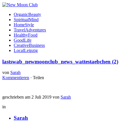
OrganicBeauty
SpiritualMind
HomeStyle
TravelAdventures
HealthyFood
GoodLife
CreativeBusiness
LocalLeipzig
lastswab_newmoonclub_news_wattestaebchen (2)
von
Sarah
Kommentieren
·
Teilen
geschrieben am 2 Juli 2019 von
Sarah
in
Sarah