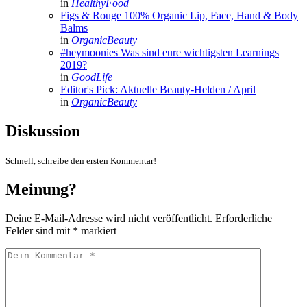
in
HealthyFood
Figs & Rouge 100% Organic Lip, Face, Hand & Body
Balms
in
OrganicBeauty
#heymoonies Was sind eure wichtigsten Learnings
2019?
in
GoodLife
Editor's Pick: Aktuelle Beauty-Helden / April
in
OrganicBeauty
Diskussion
Schnell, schreibe den ersten Kommentar!
Meinung?
Deine E-Mail-Adresse wird nicht veröffentlicht.
Erforderliche
Felder sind mit
*
markiert