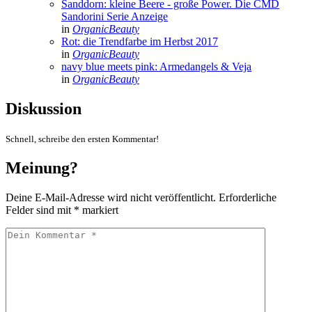
Sanddorn: kleine Beere - große Power. Die CMD
Sandorini Serie
Anzeige
in
OrganicBeauty
Rot: die Trendfarbe im Herbst 2017
in
OrganicBeauty
navy blue meets pink: Armedangels & Veja
in
OrganicBeauty
Diskussion
Schnell, schreibe den ersten Kommentar!
Meinung?
Deine E-Mail-Adresse wird nicht veröffentlicht.
Erforderliche
Felder sind mit
*
markiert