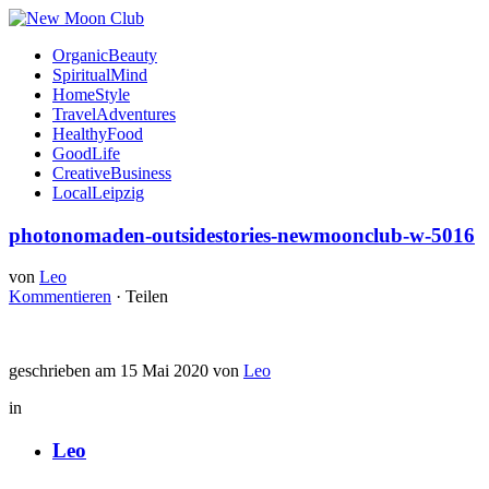
OrganicBeauty
SpiritualMind
HomeStyle
TravelAdventures
HealthyFood
GoodLife
CreativeBusiness
LocalLeipzig
photonomaden-outsidestories-newmoonclub-w-5016
von
Leo
Kommentieren
·
Teilen
geschrieben am 15 Mai 2020 von
Leo
in
Leo