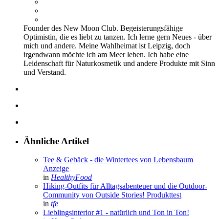
Founder des New Moon Club. Begeisterungsfähige
Optimistin, die es liebt zu tanzen. Ich lerne gern Neues - über
mich und andere. Meine Wahlheimat ist Leipzig, doch
irgendwann möchte ich am Meer leben. Ich habe eine
Leidenschaft für Naturkosmetik und andere Produkte mit Sinn
und Verstand.
Ähnliche Artikel
Tee & Gebäck - die Wintertees von Lebensbaum
Anzeige
in
HealthyFood
Hiking-Outfits für Alltagsabenteuer und die Outdoor-
Community von Outside Stories!
Produkttest
in
tfe
Lieblingsinterior #1 - natürlich und Ton in Ton!