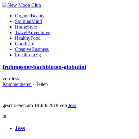
OrganicBeauty
SpiritualMind
HomeStyle
TravelAdventures
HealthyFood
GoodLife
CreativeBusiness
LocalLeipzig
frühmesner-bachblüten-globulini
von
Jess
Kommentieren
·
Teilen
geschrieben am 18 Juli 2018 von
Jess
in
Jess