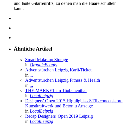
und laute Gitarrenriffs, zu denen man die Haare schütteln
kann.
Ähnliche Artikel
Smart Make-up Storage
in
OrganicBeauty
Adventstürchen Leipzig Karli-Ticket
in
...
Adventstürchen Leipzig Fitness & Health
in
...
THE MARKET im Täubchenthal
in
LocalLeipzig
Designers' Open 2015 Highlights - STIL conceptstore,
Kunstkraftwerk und Betoniu
Anzeige
in
LocalLeipzig
Recap Designers' Open 2019 Leipzig
in
LocalLeipzig