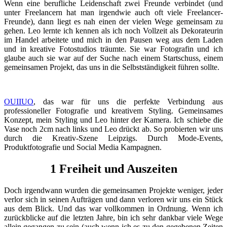
Wenn eine berufliche Leidenschaft zwei Freunde verbindet (und
unter Freelancern hat man irgendwie auch oft viele Freelancer-
Freunde), dann liegt es nah einen der vielen Wege gemeinsam zu
gehen. Leo lernte ich kennen als ich noch Vollzeit als Dekorateurin
im Handel arbeitete und mich in den Pausen weg aus dem Laden
und in kreative Fotostudios träumte. Sie war Fotografin und ich
glaube auch sie war auf der Suche nach einem Startschuss, einem
gemeinsamen Projekt, das uns in die Selbstständigkeit führen sollte.
OUIIUO
, das war für uns die perfekte Verbindung aus
professioneller Fotografie und kreativem Styling. Gemeinsames
Konzept, mein Styling und Leo hinter der Kamera. Ich schiebe die
Vase noch 2cm nach links und Leo drückt ab. So probierten wir uns
durch die Kreativ-Szene Leipzigs. Durch Mode-Events,
Produktfotografie und Social Media Kampagnen.
1 Freiheit und Auszeiten
Doch irgendwann wurden die gemeinsamen Projekte weniger, jeder
verlor sich in seinen Aufträgen und dann verloren wir uns ein Stück
aus dem Blick. Und das war vollkommen in Ordnung. Wenn ich
zurückblicke auf die letzten Jahre, bin ich sehr dankbar viele Wege
allein gegangen zu sein (auch wenn ich es zu den gegebenen Zeiten