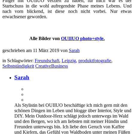
Finger mit OUIIUO verziert zu haben, für mich war es der
Startschuss in die wohl aufregendste Phase meines Lebens. Und
nach vorn blickend, ist diese noch nicht vorbei. Nur etwas
erwachsener geworden.
Alle Bilder von
OUIIUO photo+style.
geschrieben am 11 März 2019 von
Sarah
in Schlagwörter:
Freundschaft
,
Leipzig
,
produktfotografie
,
Selbstständigkeit
CreativeBusiness
Sarah
Als Stylistin bei OUIIUO beschäftige ich mich gern mit den
schönen Dingen im Leben und blogge über Interior, Style und
DIY. Mein Outdoor-Herz schlägt jedoch unterwegs im Wald
und den Bergen, wo ich am liebsten mit meiner Hündin und
Freunden unterwegs bin. Ich liebe den Geruch von Kaffee
und Kiefern, das Gefühl von Waldboden unter meinen Füßen