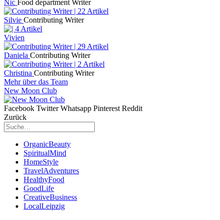
Nic
Food department Writer
Silvie
Contributing Writer
Vivien
Daniela
Contributing Writer
Christina
Contributing Writer
Mehr über das Team
New Moon Club
Facebook
Twitter
Whatsapp
Pinterest
Reddit
Zurück
OrganicBeauty
SpiritualMind
HomeStyle
TravelAdventures
HealthyFood
GoodLife
CreativeBusiness
LocalLeipzig