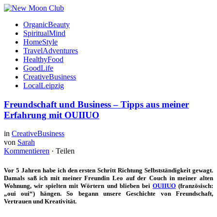
OrganicBeauty
SpiritualMind
HomeStyle
TravelAdventures
HealthyFood
GoodLife
CreativeBusiness
LocalLeipzig
Freundschaft und Business – Tipps aus meiner
Erfahrung mit OUIIUO
in
CreativeBusiness
von
Sarah
Kommentieren
·
Teilen
Vor 5 Jahren habe ich den ersten Schritt Richtung Selbstständigkeit gewagt.
Damals saß ich mit meiner Freundin Leo auf der Couch in meiner alten
Wohnung, wir spielten mit Wörtern und blieben bei
OUIIUO
(französisch:
„oui oui“) hängen. So begann unsere Geschichte von Freundschaft,
Vertrauen und Kreativität.