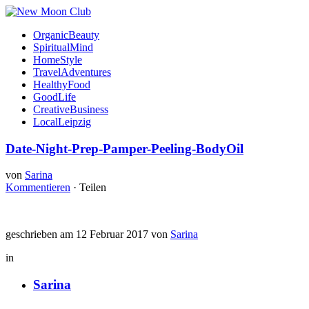
OrganicBeauty
SpiritualMind
HomeStyle
TravelAdventures
HealthyFood
GoodLife
CreativeBusiness
LocalLeipzig
Date-Night-Prep-Pamper-Peeling-BodyOil
von
Sarina
Kommentieren
·
Teilen
geschrieben am 12 Februar 2017 von
Sarina
in
Sarina