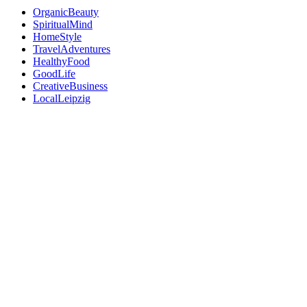
OrganicBeauty
SpiritualMind
HomeStyle
TravelAdventures
HealthyFood
GoodLife
CreativeBusiness
LocalLeipzig