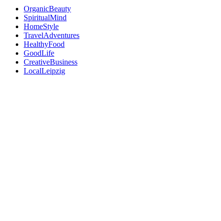
OrganicBeauty
SpiritualMind
HomeStyle
TravelAdventures
HealthyFood
GoodLife
CreativeBusiness
LocalLeipzig