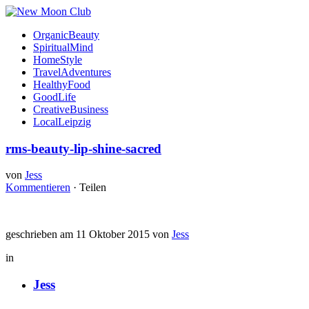
OrganicBeauty
SpiritualMind
HomeStyle
TravelAdventures
HealthyFood
GoodLife
CreativeBusiness
LocalLeipzig
rms-beauty-lip-shine-sacred
von
Jess
Kommentieren
·
Teilen
geschrieben am 11 Oktober 2015 von
Jess
in
Jess