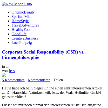
OrganicBeauty
SpiritualMind
HomeStyle
TravelAdventures
HealthyFood
GoodLife
CreativeBusiness
LocalLeipzig
Corporate Social Responsibility (CSR) vs.
Firmenphilosophie
in
...
von
Jess
5 Kommentare
·
Kommentieren
·
Teilen
Heute habe ich bei Spiegel Online einen sehr interessanten Artikel
zu Dr. Hauschka Naturkosmetik bzw. der Wala Heilmittel GmbH
gelesen: *klick*
Dieser hat mir noch einmal den interessanten Austausch aufgrund