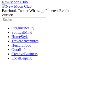
New Moon Club
Facebook
Twitter
Whatsapp
Pinterest
Reddit
Zurück
OrganicBeauty
SpiritualMind
HomeStyle
TravelAdventures
HealthyFood
GoodLife
CreativeBusiness
LocalLeipzig