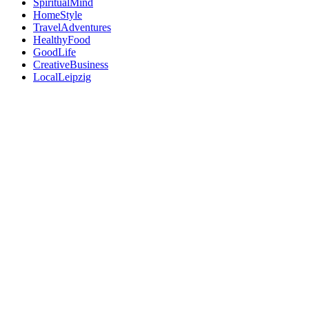
SpiritualMind
HomeStyle
TravelAdventures
HealthyFood
GoodLife
CreativeBusiness
LocalLeipzig