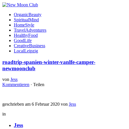
OrganicBeauty
SpiritualMind
HomeStyle
TravelAdventures
HealthyFood
GoodLife
CreativeBusiness
LocalLeipzig
roadtrip-spanien-winter-vanlfe-camper-
newmoonclub
von
Jess
Kommentieren
·
Teilen
geschrieben am 6 Februar 2020 von
Jess
in
Jess