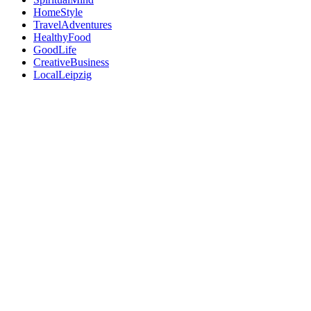
HomeStyle
TravelAdventures
HealthyFood
GoodLife
CreativeBusiness
LocalLeipzig