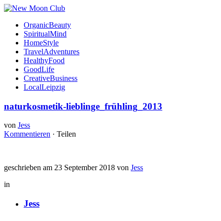
OrganicBeauty
SpiritualMind
HomeStyle
TravelAdventures
HealthyFood
GoodLife
CreativeBusiness
LocalLeipzig
naturkosmetik-lieblinge_frühling_2013
von
Jess
Kommentieren
·
Teilen
geschrieben am 23 September 2018 von
Jess
in
Jess