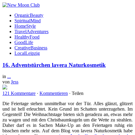
OrganicBeauty
SpiritualMind
HomeStyle
TravelAdventures
HealthyFood
GoodLife
CreativeBusiness
LocalLeipzig
16. Adventstürchen lavera Naturkosmetik
in
...
von
Jess
121 Kommentare
·
Kommentieren
·
Teilen
Die Feiertage stehen unmittelbar vor der Tür. Alles glänzt, glitzert
und ist hell erleuchtet. Kein Grund im Schatten unterzugehen. Im
Gegenteil! Die Weihnachtstage bieten sich geradezu an, etwas mehr
zu wagen und mit den Christbaumkugeln um die Wette zu strahlen.
Daher darf es in Sachen Make-Up an den Feiertagen ruhig ein
bisschen mehr sein. Auf dem Blog von lavera Naturkosmetik habe