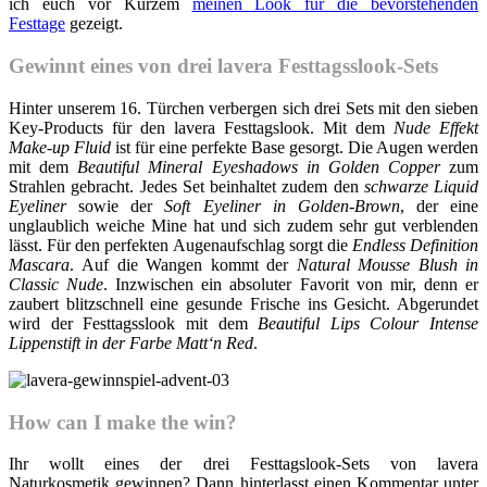
ich euch vor Kurzem
meinen Look für die bevorstehenden
Festtage
gezeigt.
Gewinnt eines von drei lavera Festtagsslook-Sets
Hinter unserem 16. Türchen verbergen sich drei Sets mit den sieben
Key-Products für den lavera Festtagslook. Mit dem
Nude Effekt
Make-up Fluid
ist für eine perfekte Base gesorgt. Die Augen werden
mit dem
Beautiful Mineral Eyeshadows in Golden Copper
zum
Strahlen gebracht. Jedes Set beinhaltet zudem den
schwarze Liquid
Eyeliner
sowie der
Soft Eyeliner in Golden-Brown
, der eine
unglaublich weiche Mine hat und sich zudem sehr gut verblenden
lässt. Für den perfekten Augenaufschlag sorgt die
Endless Definition
Mascara
. Auf die Wangen kommt der
Natural Mousse Blush in
Classic Nude
. Inzwischen ein absoluter Favorit von mir, denn er
zaubert blitzschnell eine gesunde Frische ins Gesicht. Abgerundet
wird der Festtagsslook mit dem
Beautiful Lips Colour Intense
Lippenstift in der Farbe Matt‘n Red
.
How can I make the win?
Ihr wollt eines der drei Festtagslook-Sets von lavera
Naturkosmetik gewinnen? Dann hinterlasst einen Kommentar unter